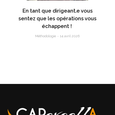
i
En tant que dirigeant.e vous
nt
sentez que les opérations vous
échappent !
Méthodologie
14 avril 2026